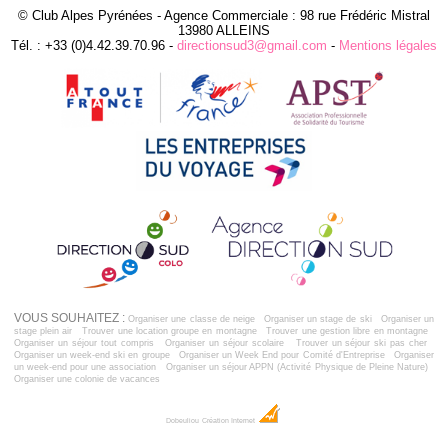
© Club Alpes Pyrénées - Agence Commerciale : 98 rue Frédéric Mistral
13980 ALLEINS
Tél. : +33 (0)4.42.39.70.96 -
directionsud3@gmail.com
-
Mentions légales
VOUS SOUHAITEZ :
Organiser une classe de neige
Organiser un stage de ski
Organiser un
stage plein air
Trouver une location groupe en montagne
Trouver une gestion libre en montagne
Organiser un séjour tout compris
Organiser un séjour scolaire
Trouver un séjour ski pas cher
Organiser un week-end ski en groupe
Organiser un Week End pour Comité d'Entreprise
Organiser
un week-end pour une association
Organiser un séjour APPN (Activité Physique de Pleine Nature)
Organiser une colonie de vacances
Dobeuliou
Création Internet