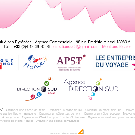
ub Alpes Pyrénées - Agence Commerciale : 98 rue Frédéric Mistral 13980 AL
Tél. : +33 (0)4.42.39.70.96 -
directionsud3@gmail.com
-
Mentions légales
Z :
Organiser une classe de neige
Organiser un stage de ski
Organiser un stage plein air
Trouver 
e gestion libre en montagne
Organiser un séjour tout compris
Organiser un séjour scolaire
Trouver u
 ski en groupe
Organiser un Week End pour Comité d'Entreprise
Organiser un week-end pour une ass
Physique de Pleine Nature)
Organiser une colonie de vacances
Dobeuliou
Création Internet