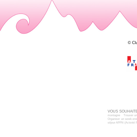
© Cl
VOUS SOUHAITE
montagne
Trouver un
Organiser un week-end
séjour APPN (Activité 