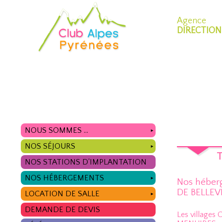
Agence
DIRECTION
NOUS SOMMES ...
►
NOS SÉJOURS
►
T
NOS STATIONS D'IMPLANTATION
NOS HÉBERGEMENTS
►
Nos héber
DE BELLEV
LOCATION DE SALLE
►
DEMANDE DE DEVIS
Les villages 