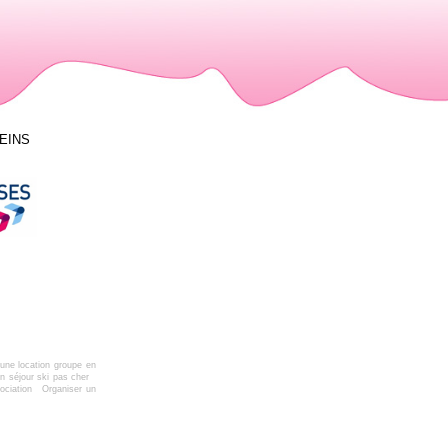
LEINS
une location groupe en
n séjour ski pas cher
ociation
Organiser un